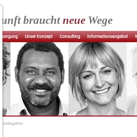
unft
braucht
neue
Wege
vorsorgung
Unser Konzept
Consulting
Informationsangebot
W
ozialabgaben