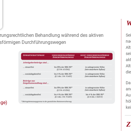
W
herungsrechtlichen Behandlung während des aktiven
Se
na
ngsförmigen Durchführungswegen
Al
se
ak
Al
di
Da 
an
Au
hö
age)
ke
Z