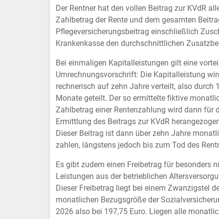
Der Rentner hat den vollen Beitrag zur KVdR all
Zahlbetrag der Rente und dem gesamten Beitrags
Pflegeversicherungsbeitrag einschließlich Zusc
Krankenkasse den durchschnittlichen Zusatzbei
Bei einmaligen Kapitalleistungen gilt eine vortei
Umrechnungsvorschrift: Die Kapitalleistung wir
rechnerisch auf zehn Jahre verteilt, also durch 
Monate geteilt. Der so ermittelte fiktive monatli
Zahlbetrag einer Rentenzahlung wird dann für d
Ermittlung des Beitrags zur KVdR herangezogen
Dieser Beitrag ist dann über zehn Jahre monatl
zahlen, längstens jedoch bis zum Tod des Rent
Es gibt zudem einen Freibetrag für besonders n
Leistungen aus der betrieblichen Altersversorgu
Dieser Freibetrag liegt bei einem Zwanzigstel d
monatlichen Bezugsgröße der Sozialversicherun
2026 also bei 197,75 Euro. Liegen alle monatli