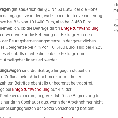
Ic
swegen
gilt steuerlich der § 3 Nr. 63 EStG, der die Höhe
me
messungsgrenze in der gesetzlichen Rentenversicherung
Err
nze bei 8 % von 101.400 Euro, also bei 8.450 Euro
Sc
unerheblich, ob die Beiträge durch
Entgeltumwandlung
(1
ert werden. Für die Befreiung der Beiträge von den
% der Beitragsbemessungsgrenze in der gesetzlichen
ese Obergrenze bei 4 % von 101.400 Euro, also bei 4.225
 es ebenfalls unerheblich, ob die Beiträge durch
m Arbeitgeber finanziert werden.
hrungswegen
sind die Beiträge hingegen steuerlich
hen Zufluss beim Arbeitnehmer kommt. In der
ahlten Beiträge ebenfalls unbegrenzt beitragsfrei,
äge bei
Entgeltumwandlung
auf 4 % der
Rentenversicherung begrenzt ist. Diese Begrenzung bei
gs nur dann überhaupt aus, wenn der Arbeitnehmer nicht
emessungsgrenzen der Sozialversicherung bezieht.