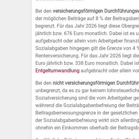
STATISTIK & MARKETING
Bei den
versicherungsförmigen Durchführung
Statistik Cookies erfassen Informationen anonym.
der möglichen Beiträge auf 8 % der Beitragsbe
Diese Informationen helfen uns zu verstehen, wie
begrenzt. Für das Jahr 2026 liegt diese Obergre
unsere Besucher unsere Website nutzen.
jährlich bzw. 676 Euro monatlich. Dabei ist es 
aufgebracht oder allein vom Arbeitgeber finanzi
Google Analytics & Google Marketing
Sozialabgaben hingegen gilt die Grenze von 4 
Tracking
Rentenversicherung. Für das Jahr 2026 liegt di
Euro jährlich bzw. 338 Euro monatlich. Dabei ist
Anbieter:
Google LLC
Entgeltumwandlung
aufgebracht oder allein vo
Bei den
nicht versicherungsförmigen Durchfü
EXTERNE MEDIEN
unbegrenzt, da es zu gar keinem lohnsteuerlic
Sozialversicherung sind die vom Arbeitgeber gez
Um Inhalte von Videoplattformen und Social Media
während die Sozialabgabenbefreiung der Beitr
Plattformen anzeigen zu können, werden von
Beitragsbemessungsgrenze in der gesetzlichen 
diesen externen Medien Cookies gesetzt.
der Sozialabgabenbefreiung wirkt sich allerdin
ohnehin ein Einkommen oberhalb der Beitragsb
YouTube