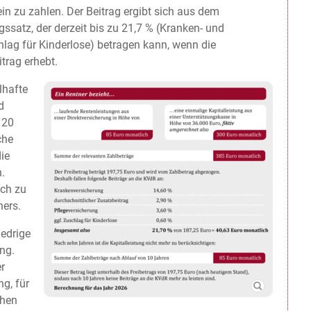
ein zu zahlen. Der Beitrag ergibt sich aus dem
satz, der derzeit bis zu 21,7 % (Kranken- und
hlag für Kinderlose) betragen kann, wenn die
trag erhebt.
lhafte
d
120
che
ie
.
ich zu
ners.
iedrige
ng.
er
g, für
chen