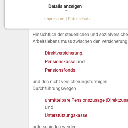
Steuern und Sozialabgaben
Details anzeigen
Impressum
|
Datenschutz
NOTWENDIGE COOKIES
Anwartschaftsphase
Notwendige Cookies ermöglichen grundlegende
Hinsichtlich der steuerlichen und sozialversic
Funktionen und sind für die einwandfreie Funktion
Arbeitslebens muss zwischen den versicheru
der Website erforderlich.
,
Direktversicherung
Einverständnis-Cookie
und
Pensionskasse
Pensionsfonds
Name:
cookie_consent
und den nicht versicherungsförmigen
Zweck:
Dieser Cookie speichert die
Durchführungswegen
ausgewählten Einverständnis-
Optionen des Benutzers.
unmittelbare Pensionszusage (Direktzus
Cookie
1 Jahr
und
Laufzeit:
Unterstützungskasse
unterschieden werden.