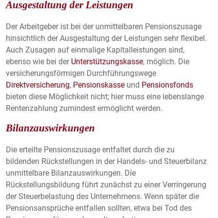
Ausgestaltung der Leistungen
Cookie Laufzeit:
1 Jahr
Der Arbeitgeber ist bei der unmittelbaren Pensionszusage
hinsichtlich der Ausgestaltung der Leistungen sehr flexibel.
Auch Zusagen auf einmalige Kapitalleistungen sind,
STATISTIK & MARKETING
ebenso wie bei der
Unterstützungskasse
, möglich. Die
Statistik Cookies erfassen Informationen anonym.
versicherungsförmigen Durchführungswege
Diese Informationen helfen uns zu verstehen, wie
Direktversicherung
,
Pensionskasse
und
Pensionsfonds
unsere Besucher unsere Website nutzen.
bieten diese Möglichkeit nicht; hier muss eine lebenslange
Rentenzahlung zumindest ermöglicht werden.
Google Analytics & Google Marketing
Bilanzauswirkungen
Tracking
Die erteilte Pensionszusage entfaltet durch die zu
Anbieter:
bildenden Rückstellungen in der Handels- und Steuerbilanz
Google LLC
unmittelbare Bilanzauswirkungen. Die
Rückstellungsbildung führt zunächst zu einer Verringerung
EXTERNE MEDIEN
der Steuerbelastung des Unternehmens. Wenn später die
Pensionsansprüche entfallen sollten, etwa bei Tod des
Um Inhalte von Videoplattformen und Social Media