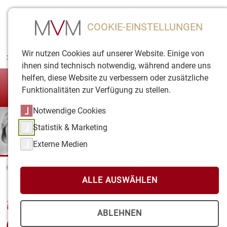
COOKIE-EINSTELLUNGEN
Wir nutzen Cookies auf unserer Website. Einige von
>
Zukunft
braucht
neue
Wege
ihnen sind technisch notwendig, während andere uns
helfen, diese Website zu verbessern oder zusätzliche
Funktionalitäten zur Verfügung zu stellen.
Notwendige Cookies
Statistik & Marketing
Externe Medien
Home
Betriebliche Altersvorsorgung
Durchführungswege
Unmittelbare Pensionszusage (Direktzusage)
ALLE AUSWÄHLEN
Unmittelbare Pensionszusage
ABLEHNEN
(Direktzusage)