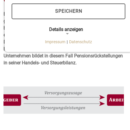
SPEICHERN
Bei der unmittelbaren Pensionszusage, auch Direktzusage
genannt, sagt der Arbeitgeber seinen Arbeitnehmern eine
betriebliche Altersversorgung zu, ohne sich hierfür eines
Details anzeigen
externen Trägers zu bedienen. Deshalb wird dieser
Durchführungsweg auch als „originäre Form“ der
Impressum
|
Datenschutz
NOTWENDIGE COOKIES
betrieblichen Altersversorgung bezeichnet. Das zusagende
Notwendige Cookies ermöglichen grundlegende
Unternehmen bildet in diesem Fall Pensionsrückstellungen
Funktionen und sind für die einwandfreie Funktion
in seiner Handels- und Steuerbilanz.
der Website erforderlich.
Einverständnis-Cookie
Name:
cookie_consent
Zweck:
Dieser Cookie speichert die ausgewählten
Einverständnis-Optionen des Benutzers.