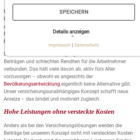
Unsere moderne Lösung über eine pauschaldotierte
SPEICHERN
Unterstützungskasse vereint attraktive Vorteile für die
Arbeitnehmer mit nachhaltigen Liquiditätsvorteilen für das
Details anzeigen
Unternehmen. Wir schaffen echte Mehrwerte statt einer
hohen Beitragsbelastung. Lassen Sie sich begeistern!
Impressum
|
Datenschutz
NOTWENDIGE COOKIES
Die betriebliche Altersversorgung wird oft mit laufenden
Notwendige Cookies ermöglichen grundlegende
Beiträgen und schlechten Renditen für die Arbeitnehmer
Funktionen und sind für die einwandfreie Funktion
verbunden. Das hält viele davon ab, aktiv fürs Alter
der Website erforderlich.
vorzusorgen – obwohl es angesichts der
Bevölkerungsentwicklung
eigentlich keine Alternative gibt.
Einverständnis-Cookie
Unser versicherungsunabhängiges Konzept schafft neue
Anreize – das bindet und motiviert zugleich.
Name:
cookie_consent
Hohe Leistungen ohne versteckte Kosten
Zweck:
Anders als bei den Versicherungslösungen werden die
Dieser Cookie speichert die ausgewählten
Beiträge bei unserem Konzept nicht mit versteckten Kosten
Einverständnis-Optionen des Benutzers.