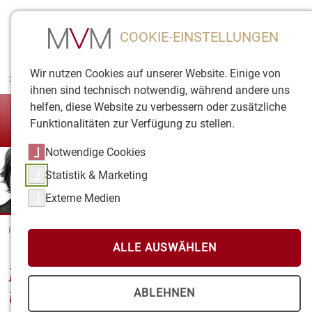
COOKIE-EINSTELLUNGEN
Wir nutzen Cookies auf unserer Website. Einige von
>
Zukunft
braucht
neue
Wege
ihnen sind technisch notwendig, während andere uns
helfen, diese Website zu verbessern oder zusätzliche
Funktionalitäten zur Verfügung zu stellen.
Notwendige Cookies
Statistik & Marketing
Externe Medien
Pauschaldotierte Unterstützungskasse
Home
Unser Konzept
ALLE AUSWÄHLEN
Pauschaldotierte
ABLEHNEN
Unterstützungskasse