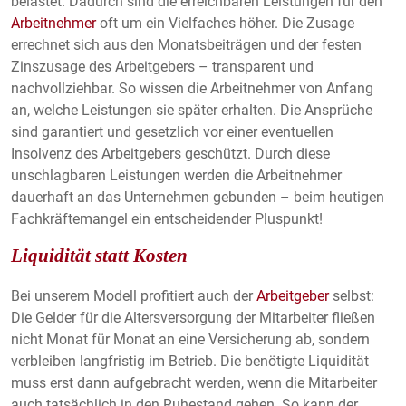
belastet. Dadurch sind die erreichbaren Leistungen für den
Cookie Laufzeit:
Arbeitnehmer
oft um ein Vielfaches höher. Die Zusage
1 Jahr
errechnet sich aus den Monatsbeiträgen und der festen
Zinszusage des Arbeitgebers – transparent und
nachvollziehbar. So wissen die Arbeitnehmer von Anfang
STATISTIK & MARKETING
an, welche Leistungen sie später erhalten. Die Ansprüche
sind garantiert und gesetzlich vor einer eventuellen
Statistik Cookies erfassen Informationen anonym.
Insolvenz des Arbeitgebers geschützt. Durch diese
Diese Informationen helfen uns zu verstehen, wie
unschlagbaren Leistungen werden die Arbeitnehmer
unsere Besucher unsere Website nutzen.
dauerhaft an das Unternehmen gebunden – beim heutigen
Fachkräftemangel ein entscheidender Pluspunkt!
Google Analytics & Google Marketing
Tracking
Liquidität statt Kosten
Anbieter:
Bei unserem Modell profitiert auch der
Arbeitgeber
selbst:
Google LLC
Die Gelder für die Altersversorgung der Mitarbeiter fließen
nicht Monat für Monat an eine Versicherung ab, sondern
verbleiben langfristig im Betrieb. Die benötigte Liquidität
EXTERNE MEDIEN
muss erst dann aufgebracht werden, wenn die Mitarbeiter
Um Inhalte von Videoplattformen und Social Media
auch tatsächlich in den Ruhestand gehen. So kann der