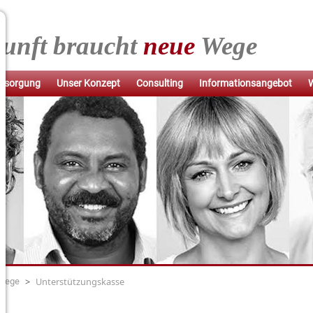
unft
braucht
neue
Wege
vorsorgung
Unser Konzept
Consulting
Informationsangebot
W
Unterstützungskasse
swege