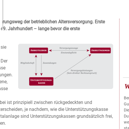
ührungsweg der betrieblichen Altersversorgung. Erste
19. Jahrhundert – lange bevor die erste
sie
 Der
sse
ungen.
ene,
W
asse
Be
ei ist prinzipiell zwischen rückgedeckten und
Gu
erscheiden, je nachdem, wie die Unterstützungskasse
Di
talanlage sind Unterstützungskassen grundsätzlich frei,
Du
we
gen.
st