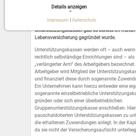
Unterstützungskasse
Details anzeigen
Impressum
|
Datenschutz
NOTWENDIGE COOKIES
Die Unterstützungskasse ist der älteste Durchf
Unterstützungskassen gab es bereits im frühen 
Notwendige Cookies ermöglichen grundlegende
Lebensversicherung gegründet wurde.
Funktionen und sind für die einwandfreie Funktion
der Website erforderlich.
Unterstützungskassen werden oft – auch wenn 
rechtlich selbständige Einrichtungen sind – als
Einverständnis-Cookie
„verlängerter Arm“ des Arbeitgebers bezeichnet.
Arbeitgeber wird Mitglied der Unterstützungska
Name:
cookie_consent
und finanziert diese durch sogenannte Zuwend
Ein Unternehmen kann hierzu entweder eine eig
Zweck:
Dieser Cookie speichert die
sogenannte einzelbetriebliche Unterstützungsk
ausgewählten Einverständnis-
Optionen des Benutzers.
gründen oder sich einer überbetrieblichen
Gruppenunterstützungskasse anschließen. Hierb
Cookie
1 Jahr
pauschaldotierten Unterstützungskassen zu unt
Laufzeit:
die erhaltenen Zuwendungen anlegt. In der Kapi
da sie nicht der Versicherungsaufsicht unterlie