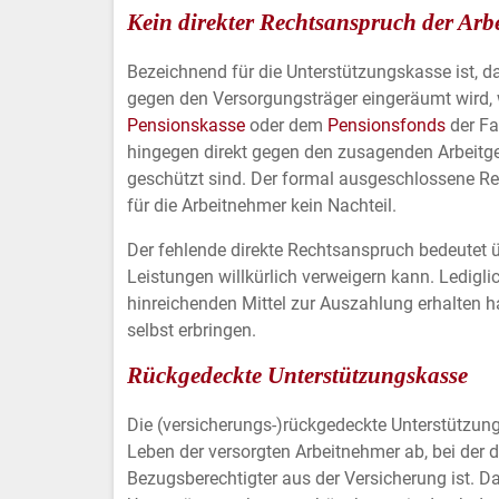
STATISTIK & MARKETING
Kein direkter Rechtsanspruch der Arb
Statistik Cookies erfassen Informationen anonym.
Bezeichnend für die Unterstützungskasse ist, d
Diese Informationen helfen uns zu verstehen, wie
gegen den Versorgungsträger eingeräumt wird, 
unsere Besucher unsere Website nutzen.
Pensionskasse
oder dem
Pensionsfonds
der Fa
hingegen direkt gegen den zusagenden Arbeitgeb
Google Analytics & Google Marketing
geschützt sind. Der formal ausgeschlossene Re
Tracking
für die Arbeitnehmer kein Nachteil.
Anbieter:
Google LLC
Der fehlende direkte Rechtsanspruch bedeutet ü
Leistungen willkürlich verweigern kann. Ledigli
hinreichenden Mittel zur Auszahlung erhalten h
EXTERNE MEDIEN
selbst erbringen.
Um Inhalte von Videoplattformen und Social Media
Rückgedeckte Unterstützungskasse
Plattformen anzeigen zu können, werden von
diesen externen Medien Cookies gesetzt.
Die (versicherungs-)rückgedeckte Unterstützu
Leben der versorgten Arbeitnehmer ab, bei der
YouTube
Bezugsberechtigter aus der Versicherung ist. 